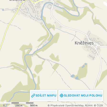
SDÍLET MAPU
SLEDOVAT MOJI POLOHU
0
250 m
500 m
© Přispěvatelé OpenStreetMap
,
RÚIAN: © ČÚZK