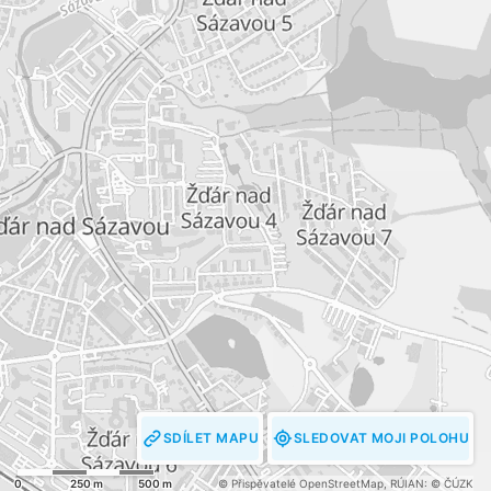
SDÍLET MAPU
SLEDOVAT MOJI POLOHU
0
250 m
500 m
© Přispěvatelé OpenStreetMap
,
RÚIAN: © ČÚZK